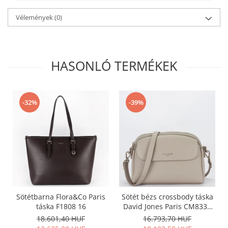
Vélemények
(0)
HASONLÓ TERMÉKEK
-32%
-39%
Sötétbarna Flora&Co Paris
Sötét bézs crossbody táska
táska F1808 16
David Jones Paris CM8330
15
18.601,40 HUF
16.793,70 HUF