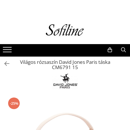
Nők
Kiegészítők
Táskák és retikülök
Valódi bőr
Hátizsákok
Világos rózsaszín David Jones Paris táska
Elegáns kistáskák
CM6791 15
Pénztárcák
Övek
-25%