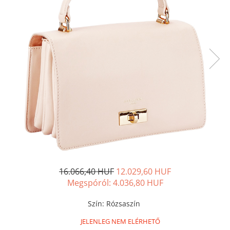
16.066,40 HUF
12.029,60 HUF
Megspóról:
4.036,80
HUF
Szín
:
Rózsaszín
JELENLEG NEM ELÉRHETŐ