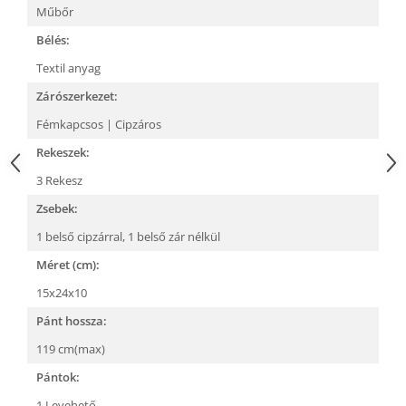
Műbőr
Bélés:
Textil anyag
Zárószerkezet:
Fémkapcsos | Cipzáros
Rekeszek:
3 Rekesz
Zsebek:
1 belső cipzárral,
1 belső zár nélkül
Méret (cm):
15x24x10
Pánt hossza:
119 cm(max)
Pántok:
1 Levehető