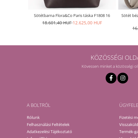
Sötétbarna Flora&Co Paris táska F1808 16
Sötét béz
18.601,40 HUF
12.625,00 HUF
16
KÖZÖSSÉGI OLD
Kövessen minket a közösségi o
A BOLTRÓL
ÜGYFEL
Rólunk
Fizetési 
Felhasználási Feltételek
Visszaküld
Adatkezelési Tájékoztató
Termék-ga