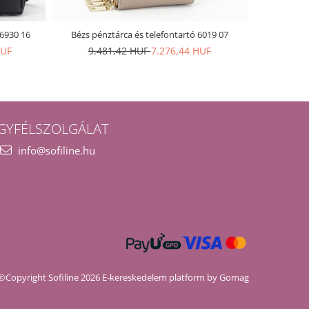
H6930 16
Bézs pénztárca és telefontartó 6019 07
David Jones
HUF
9.481,42 HUF
7.276,44 HUF
19.9
GYFÉLSZOLGÁLAT
info@sofiline.hu
©Copyright Sofiline 2026
E-kereskedelem platform by Gomag