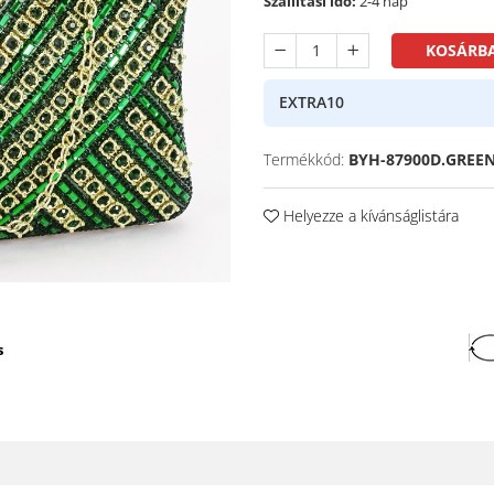
Szállítási idő:
2-4 nap
KOSÁRBA
EXTRA10
Termékkód:
BYH-87900D.GREE
Helyezze a kívánságlistára
s