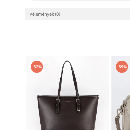
Vélemények
(0)
-32%
-39%