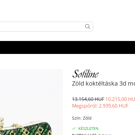
Zöld koktéltáska 3d m
13.154,60 HUF
10.215,00 H
Megspóról:
2.939,60
HUF
Szín
:
Zöld
KÉSZLETEN