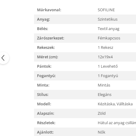
Márkavonal:
SOFILINE
Anyag:
Szintetikus
Bélés:
Textil anyag
Zárószerkezet:
Fémkapcsos
Rekeszek:
1 Rekesz
Méret (cm):
12x19x4
Pántok:
1 Levehető
Fogantyú:
1 Fogantyú
Minta:
Mintás
Stílus:
Elegáns
Modell:
Kézitáska,
Válltáska
Alapszín:
Zöld
Részletek:
Hátul az anyag csill
Ajánlott:
Nők