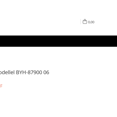
0,00
odellel BYH-87900 06
UF