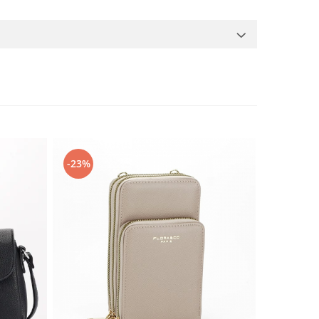
-23%
-48%