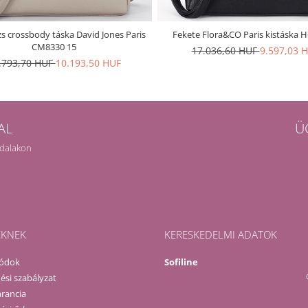
s crossbody táska David Jones Paris
Fekete Flora&CO Paris kistáska 
CM8330 15
17.036,60 HUF
9.597,03 
.793,70 HUF
10.193,50 HUF
AL
Ü
ldalakon
EKNEK
KERESKEDELMI ADATOK
módok
Sofiline
ési szabályzat
rancia