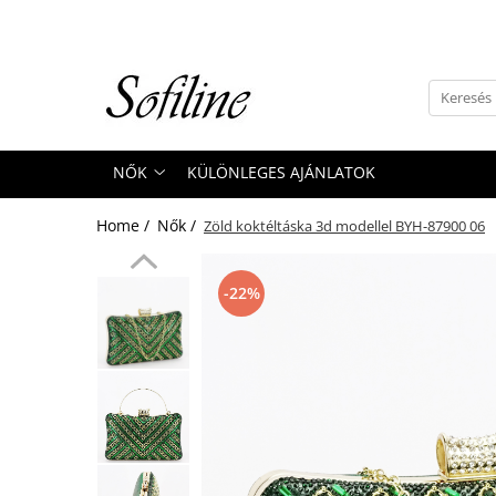
Nők
Kiegészítők
Táskák és retikülök
NŐK
KÜLÖNLEGES AJÁNLATOK
Valódi bőr
Hátizsákok
Home /
Nők /
Zöld koktéltáska 3d modellel BYH-87900 06
Elegáns kistáskák
Pénztárcák
-22%
Övek